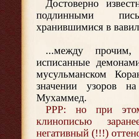
Достоверно извест
подлинными пись
хранившимися в вавил
...между прочим
исписанные демонам
мусульманском Кора
значении узоров н
Мухаммед.
PPP: но при это
клинописью заране
негативный (!!!) оттено