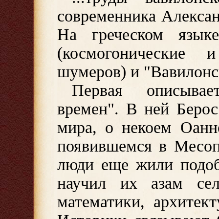
современника Алексан
На греческом язык
(космогонические 
шумеров) и "Вавилонс
Первая описывае
времен". В ней Берос
мира, о некоем Оанн
появившемся в Месоп
люди еще жили подо
научил их азам сель
математики, архитек