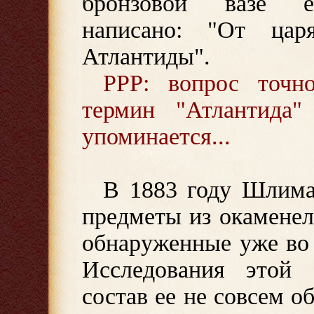
бронзовой вазе е
написано: "От цар
Атлантиды".
PPP: вопрос точно
термин "Атлантида"
упоминается...
В 1883 году Шлима
предметы из окаменел
обнаруженные уже во 
Исследования этой 
состав ее не совсем о