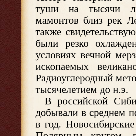
туши на тысячи ле
мамонтов близ рек Л
также свидетельствую
были резко охлажден
условиях вечной мер
ископаемых великан
Радиоуглеродный мето
тысячелетием до н.э.
В российской Сиб
добывали в среднем п
в год. Новосибирские
Полярным кругом, п