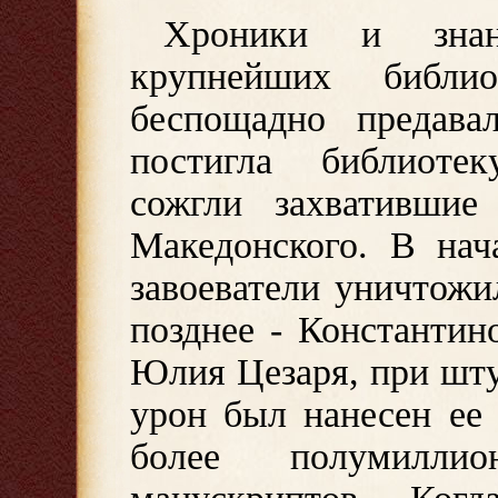
Хроники и знан
крупнейших библио
беспощадно предавал
постигла библиоте
сожгли захватившие
Македонского. В нач
завоеватели уничтожи
позднее - Константин
Юлия Цезаря, при шт
урон был нанесен ее
более полумилл