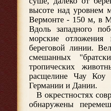
суше, далеко от бер
высоте над уровнем м
Вермонте - 150 м, в М
Вдоль западного по
морские отложения 
береговой линии. Ве
смешанных "братск
тропических живот
расщелине Чау Коу 
Германии и Дании.
В окрестностях сов
обнаружены перемеш