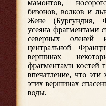
мамонтов, носорог
бизонов, волков и ль
Жене (Бургундия, Ф
усеяна фрагментами с
северных оленей
центральной Франц
вершинах некото
фрагментами костей 
впечатление, что эти
этих вершинах спасен
воды.