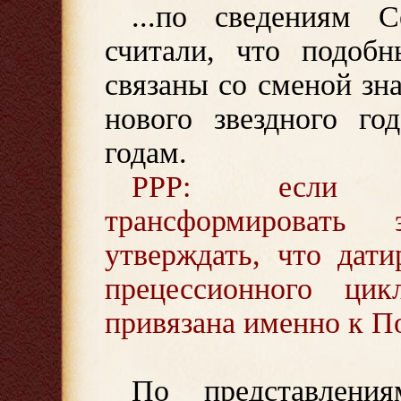
...по сведениям 
считали, что подобн
связаны со сменой зн
нового звездного го
годам.
PPP: если бу
трансформироват
утверждать, что дати
прецессионного цик
привязана именно к По
По представления