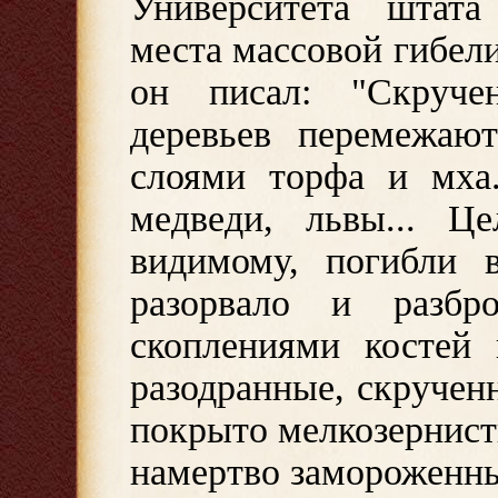
Университета штата
места массовой гибел
он писал: "Скруч
деревьев перемежаю
слоями торфа и мха.
медведи, львы... Ц
видимому, погибли в
разорвало и разбр
скоплениями костей 
разодранные, скручен
покрыто мелкозернис
намертво замороженн