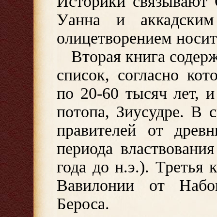
Историки связывают 
Уанна и аккадски
олицетворением носит
Вторая книга содер
список, согласно ко
по 20-60 тысяч лет, 
потопа, Зиусудре. В 
правителей от древ
периода властвования
года до н.э.). Третья
Вавилонии от Набо
Бероса.