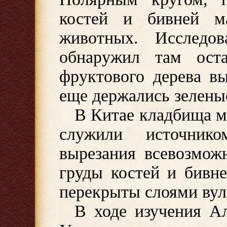
костей и бивней м
животных. Исследо
обнаружил там оста
фруктового дерева в
еще держались зелены
В Китае кладбища м
служили источник
вырезания всевозмож
груды костей и бивн
перекрыты слоями вул
В ходе изучения А