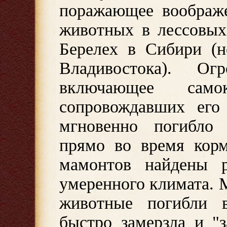
поражающее воображе
животных в лессовых
Берелех в Сибири (н
Владивостока). Ог
включающее са
сопровождавших его
мгновенно погибло 
прямо во время корм
мамонтов найдены р
умеренного климата. 
животные погибли в
быстро замерзла и "