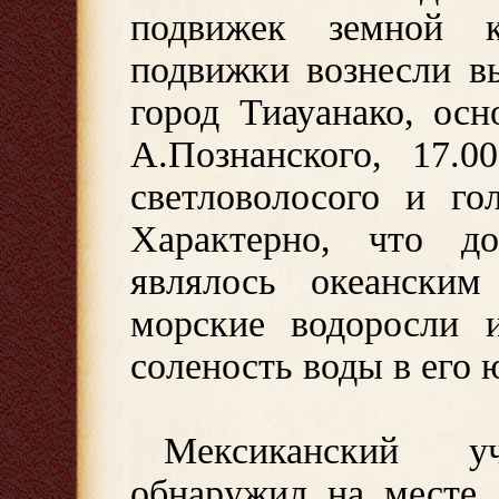
подвижек земной 
подвижки вознесли в
город Тиауанако, ос
А.Познанского, 17.0
светловолосого и го
Характерно, что д
являлось океанским
морские водоросли 
соленость воды в его 
Мексиканский 
обнаружил на месте 