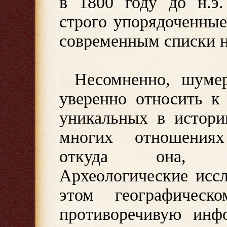
в 1800 году до н.э.
строго упорядоченны
современным списки н
Несомненно, шуме
уверенно относить к
уникальных в истори
многих отношениях
откуда она, соб
Археологические исс
этом географическ
противоречивую инфо