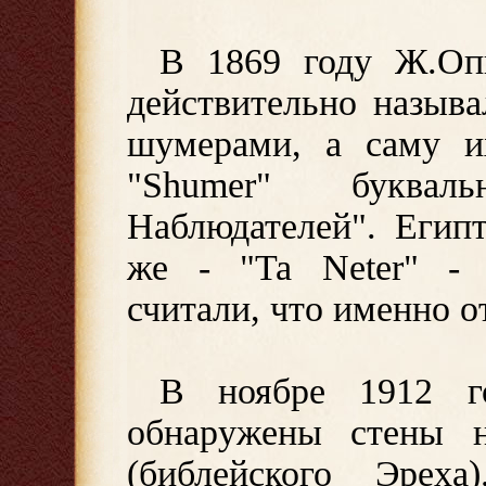
В 1869 году Ж.Опп
действительно назыв
шумерами, а саму и
"Shumer" буквал
Наблюдателей". Егип
же - "Ta Neter" - 
считали, что именно о
В ноябре 1912 г
обнаружены стены н
(библейского Эреха