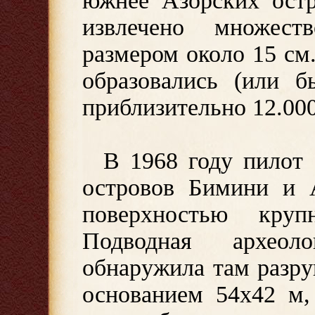
южнее Азорских остр
извлечено множест
размером около 15 см
образовались (или б
приблизительно 12.000
В 1968 году пилот 
островов Бимини и 
поверхностью круп
Подводная археол
обнаружила там разр
основанием 54х42 м,