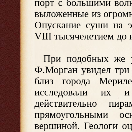
порт с большими волн
выложенные из огромн
Опускание суши на э
VIII тысячелетием до н
При подобных же у
Ф.Морган увидел три
близ города Мерил
исследовали их и
действительно пи
прямоугольными ос
вершиной. Геологи оц