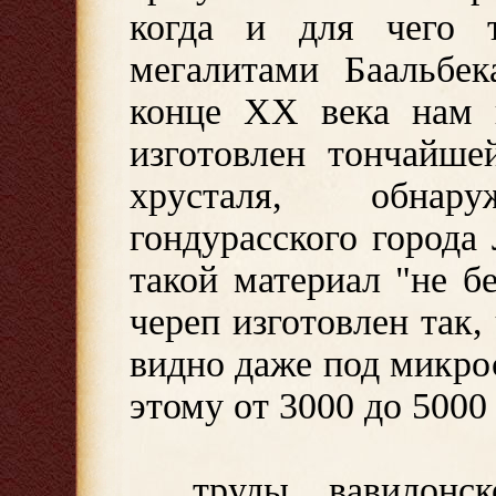
когда и для чего т
мегалитами Баальбе
конце XX века нам 
изготовлен тончайше
хрусталя, обна
гондурасского города
такой материал "не б
череп изготовлен так,
видно даже под микро
этому от 3000 до 5000 
...труды вавилон