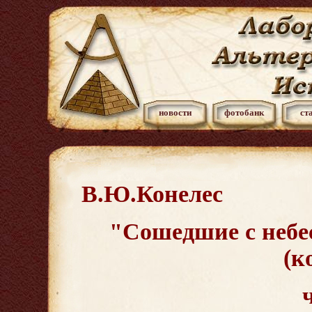
новости
фотобанк
ст
В.Ю.Конелес
"Сошедшие с небе
(к