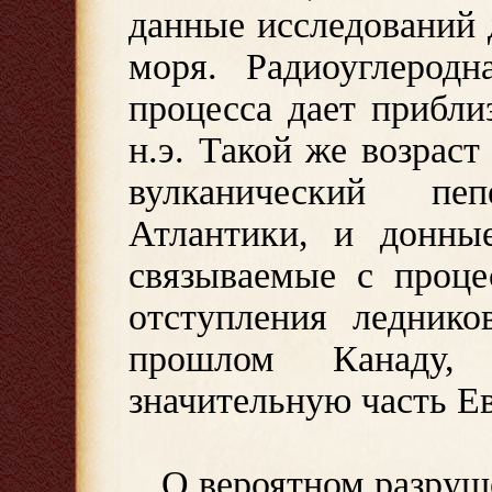
данные исследований
моря. Радиоуглеродн
процесса дает прибли
н.э. Такой же возраст
вулканический п
Атлантики, и донны
связываемые с проце
отступления ледник
прошлом Канаду, 
значительную часть Е
О вероятном разруш