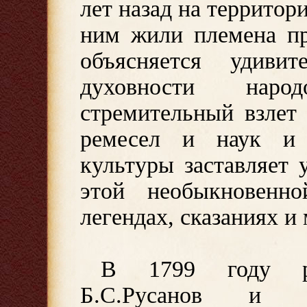
лет назад на террито
ним жили племена п
объясняется удиви
духовности наро
стремительный взлет
ремесел и наук и
культуры заставляет 
этой необыкновенн
легендах, сказаниях и
В 1799 году рос
Б.С.Русанов и Н