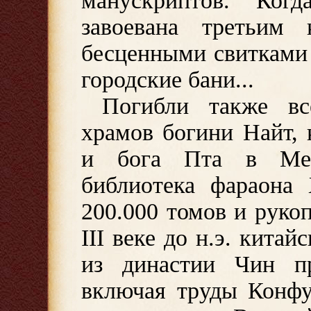
манускриптов. Ког
завоевана третьим
бесценными свитками 
городские бани...
Погибли также вс
храмов богини Найт, 
и бога Пта в Мем
библиотека фараона 
200.000 томов и руко
III веке до н.э. кита
из династии Чин пр
включая труды Конфу