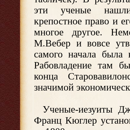
эти ученые нашли.
крепостное право и е
многое другое. Не
М.Вебер и вовсе утв
самого начала была 
Рабовладение там б
конца Старовавилон
значимой экономическ
Ученые-иезуиты Дж
Франц Кюглер установ