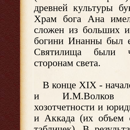
древней культуры бу
Храм бога Ана име
сложен из больших и
богини Инанны был е
Святилища были ч
сторонам света.
В конце XIX - нача
и И.М.Волков о
хозотчетности и юри
и Аккада (их объем 
табличек). В резуль