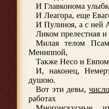
И Главконома улыбк
И Леагора, еще Еваг
И Пулиноя, а с ней 
Ликом прелестная и 
Милая телом Псам
Мениппой,
Также Несо и Евпом
И, наконец, Немер
душою.
Вот эти девы,
число
работах
Многоискусные, 