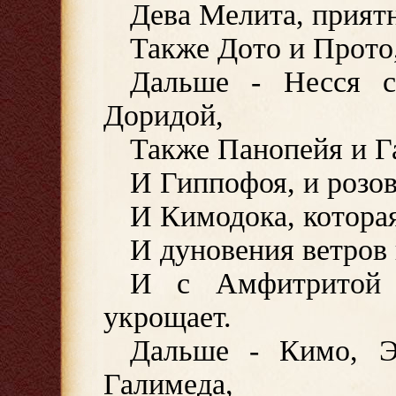
Дева Мелита, приятн
Также Дото и Прото
Дальше - Несся 
Доридой,
Также Панопейя и Га
И Гиппофоя, и розов
И Кимодока, котора
И дуновения ветров
И с Амфитритой 
укрощает.
Дальше - Кимо, Э
Галимеда,