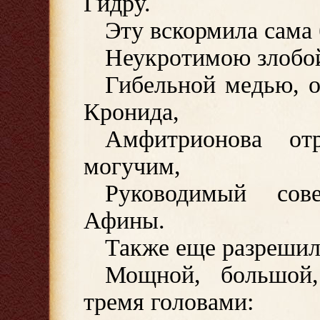
Гидру.
Эту вскормила сама 
Неукротимою злобой
Гибельной медью, о
Кронида,
Амфитрионова от
могучим,
Руководимый сов
Афины.
Также еще разрешил
Мощной, большой
тремя головами: