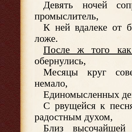
Девять ночей соп
промыслитель,
К ней вдалеке от б
ложе.
После ж того как
обернулись,
Месяцы круг сов
немало,
Единомысленных дев
С рвущейся к песн
радостным духом,
Близ
высочайшей 