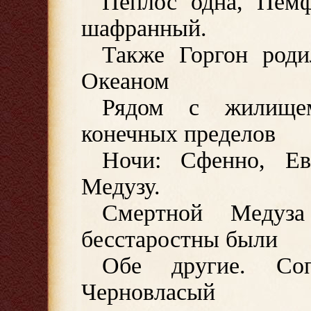
Пеплос одна, Пемф
шафранный.
Также Горгон роди
Океаном
Рядом с жилищем
конечных пределов
Ночи: Сфенно, Ев
Медузу.
Смертной Медуза
бесстаростны были
Обе другие. Со
Черновласый