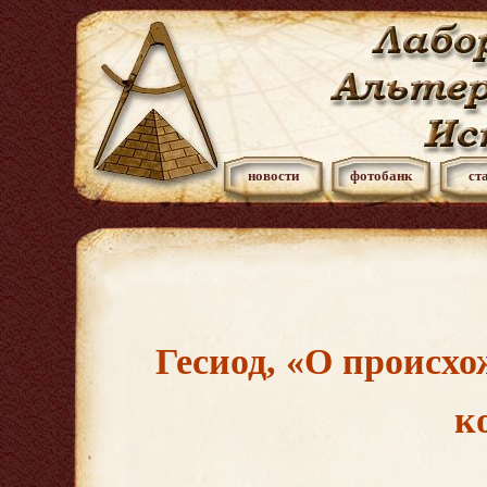
новости
фотобанк
ст
Гесиод, «О происхо
к