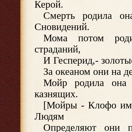
Керой.
Смерть родила он
Сновидений.
Мома потом роди
страданий,
И Гесперид,- золоты
За океаном они на д
Мойр родила она
казнящих.
[Мойры - Клофо име
Людям
Определяют они п