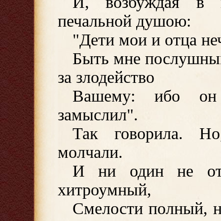
И, возбуждая в 
печальной душою:
"Дети мои и отца не
Быть мне послушным
за злодейство
Вашему: ибо он
замыслил".
Так говорила. Но
молчали.
И ни один не от
хитроумный,
Смелости полный, н