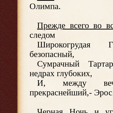
Олимпа.
Прежде всего во в
следом
Широкогрудая 
безопасный,
Сумрачный Тарта
недрах глубоких,
И, между веч
прекраснейший,- Эрос
Черная Ночь и у