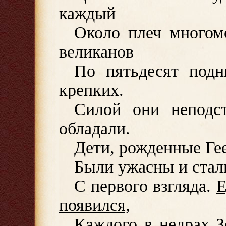
каждый
Около плеч многом
великанов
По пятьдесят подн
крепких.
Силой они неподс
обладали.
Дети, рожденные Ге
Были ужасны и стал
С первого взгляда.
Е
появился,
Каждого в недрах З