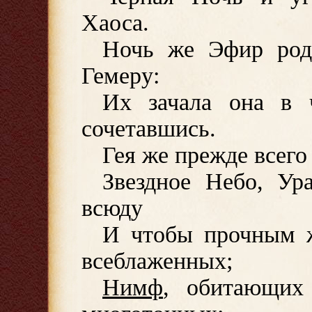
Хаоса.
Ночь же Эфир род
Гемеру:
Их зачала она в 
сочетавшись.
Гея же прежде всего
Звездное Небо, Ур
всюду
И чтобы прочным 
всеблаженных;
Нимф
, обитающих