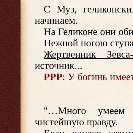
С Муз, геликонск
начинаем.
На Геликоне они об
Нежной ногою ступая
Жертвенник Зевса-
источник...
РРР
: У богинь имее
"…Много умеем 
чистейшую правду.