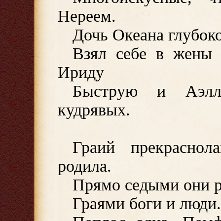
Нереем.
Дочь Океана глубок
Взял себе в жены 
Ириду
Быструю и Аэлл
кудрявых.
Граий прекрасно
родила.
Прямо седыми они р
Граями боги и люди.