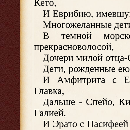
Кето,
И Еврибию, имевшую
Многожеланные дети
В темной морск
прекрасноволосой,
Дочери милой отца-
Дети, рожденные ею:
И Амфитрита с Ев
Главка,
Дальше - Спейо, Ки
Галией,
И Эрато с Пасифеей