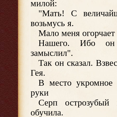
милой:
"Мать! С величай
возьмусь я.
Мало меня огорчает
Нашего. Ибо он
замыслил".
Так он сказал. Взв
Гея.
В место укромное 
руки
Серп острозубый 
обучила.