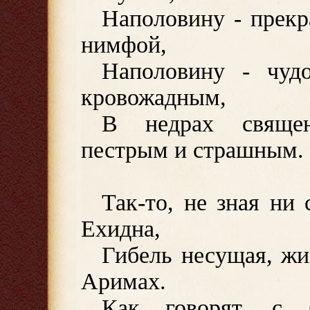
Наполовину - прекр
нимфой,
Наполовину - чуд
кровожадным,
В недрах священ
пестрым и страшным.
Так-то, не зная ни
Ехидна,
Гибель несущая, жи
Аримах.
Как говорят, с 