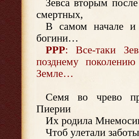
Зевса вторым после
смертных,
В самом начале и
богини…
РРР
: Все-таки Зе
позднему поколению
Земле…
Семя во чрево пр
Пиерии
Их родила Мнемосин
Чтоб улетали заботы