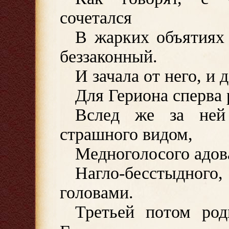
сочетался
В жарких объятиях
беззаконный.
И зачала от него, и
Для Гериона сперва 
Вслед же за ней 
страшного видом,
Медноголосого адова
Нагло-бесстыдног
головами.
Третьей потом ро