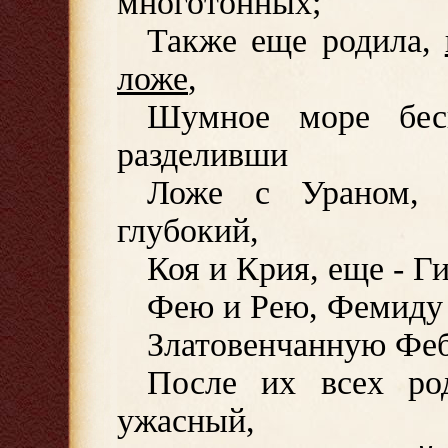
многотонных;
Также еще родила,
ложе
,
Шумное море бес
разделивши
Ложе с Ураном, 
глубокий,
Коя и Крия, еще - Г
Фею и Рею, Фемиду
Златовенчанную Фе
После их всех ро
ужасный,