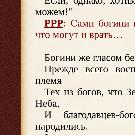
Если, однако, хоти
можем!"
РРР
: Сами богини 
что могут и врать…
Богини же гласом б
Прежде всего восп
племя
Тех из богов, что 
Неба,
И благодавцев-б
народились.