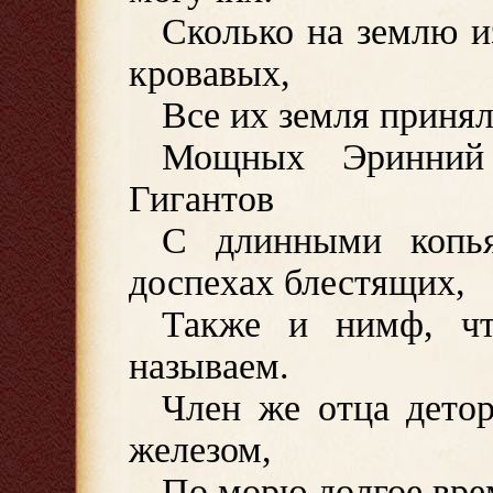
Сколько на землю и
кровавых,
Все их земля принял
Мощных Эринний
Гигантов
С длинными копь
доспехах блестящих,
Также и нимф, ч
называем.
Член же отца дето
железом,
По морю долгое врем