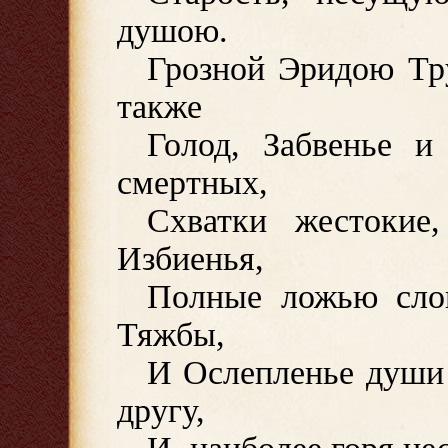
душою.
Грозной Эридою Тр
также
Голод, Забвенье и
смертных,
Схватки жестокие
Избиенья,
Полные ложью слов
Тяжбы,
И Ослепленье души 
другу,