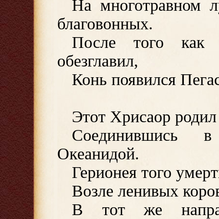
На многотравном лу
благовонных.
После того как 
обезглавил,
Конь появился Пегас
Этот Хрисаор родил 
Соединившись 
Океанидой.
Герионея того умерт
Возле ленивых коро
В тот же напра