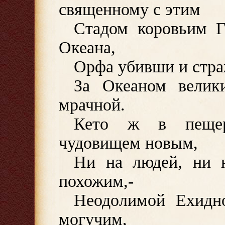
священному с этим
Стадом коровьим Г
Океана,
Орфа убивши и стра
За Океаном велик
мрачной.
Кето ж в пещер
чудовищем новым,
Ни на людей, ни 
похожим,-
Неодолимой Ехидно
могучим,