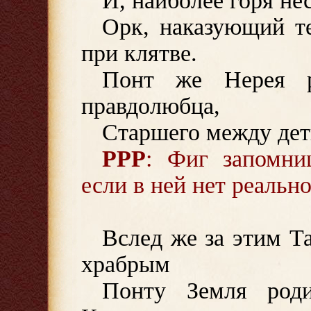
И, наиболее горя н
Орк, наказующий те
при клятве.
Понт же Нерея р
правдолюбца,
Старшего между дет
РРР
: Фиг запомниш
если в ней нет реальн
Вслед же за этим Т
храбрым
Понту Земля роди