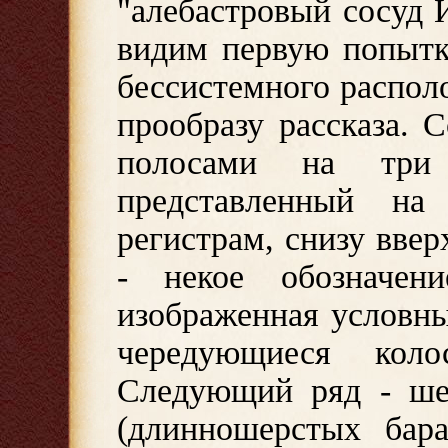
"алебастровый сосуд 
видим первую попытк
бессистемного распол
прообразу рассказа. 
полосами на три 
представленный н
регистрам, снизу вве
- некое обозначени
изображенная условн
чередующиеся кол
Следующий ряд - ше
(длинношерстых бар