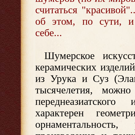
считаться "красивой".
об этом, по сути, и
себе...
Шумерское искусс
керамических издели
из Урука и Суз (Эла
тысячелетия, можно
переднеазиатского 
характерен геометр
орнаментальность, 