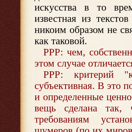
искусства в то вре
известная из текстов
никоим образом не св
как таковой.
РРР: чем, собствен
этом случае отличаетс
РРР: критерий "
субъективная. В это п
и определенные ценно
вещь сделана так, 
требованиям устан
шумеров (по их миров