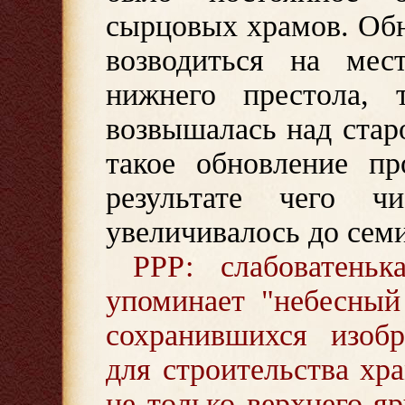
сырцовых храмов. Об
возводиться на мес
нижнего престола, 
возвышалась над стар
такое обновление пр
результате чего ч
увеличивалось до семи
РРР: слабоватень
упоминает "небесный
сохранившихся изоб
для строительства хр
не только верхнего я