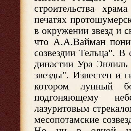
строительства храма
печатях протошумерс
в окружении звезд и 
что А.А.Вайман пони
созвездии Тельца". В 
династии Ура Энлиль
звезды". Известен и 
котором лунный бо
подгоняющему не
лазуритовым стрекало
месопотамские созвез
Но ни в одной ца