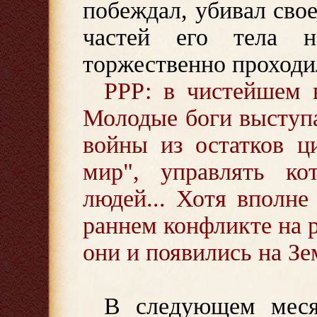
побеждал, убивал свое
частей его тела 
торжественно проходи
РРР: в чистейшем в
Молодые боги выступа
войны из остатков ц
мир", управлять к
людей... Хотя вполне
раннем конфликте на р
они и появились на Зем
В следующем меся