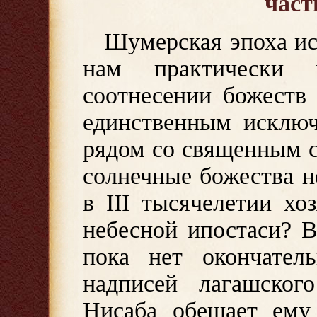
част
Шумерская эпоха ис
нам практически 
соотнесении божеств
единственным исключ
рядом со священным 
солнечные божества не
в III тысячелетии хо
небесной ипостаси? В
пока нет окончател
надписей лагашског
Нисаба обещает ему 