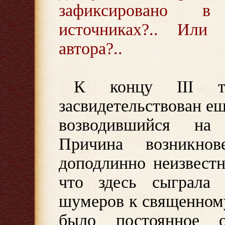
зафиксировано в
источниках?.. Или
автора?..
К концу III ты
засвидетельствован ещ
возводившийся на 
Причина возникнов
доподлинно неизвест
что здесь сыграла 
шумеров к священному
было постоянное о