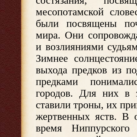
состязания, посв
месопотамской слове
были посвящены поч
мира. Они сопровожд
и возлияниями судья
Зимнее солнцестояни
выхода предков из п
предками понимали
городов. Для них в 
ставили троны, их пр
жертвенных яств. В 
время Ниппурского 