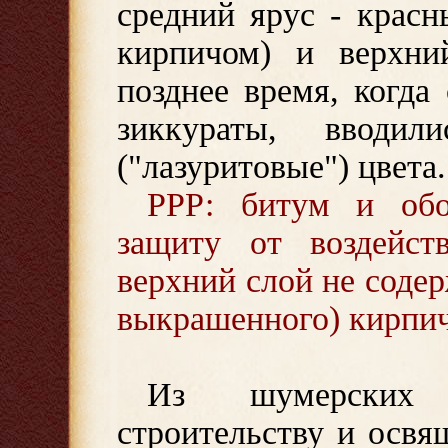
средний ярус - крас
кирпичом) и верхни
позднее время, когда
зиккураты, вводи
("лазуритовые") цвета.
РРР: битум и об
защиту от воздейст
верхний слой не соде
выкрашенного) кирпич
Из шумерских 
строительству и осв