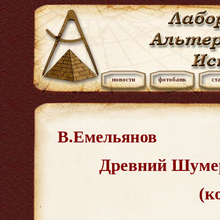
новости
фотобанк
ст
В.Емельянов
Древний Шумер
(к