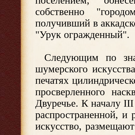
поселением, обне
собственно "город
получивший в аккадск
"Урук огражденный".
Следующим по зн
шумерского искусства
печатях цилиндричес
просверленного наск
Двуречье. К началу II
распространенной, и 
искусство, размещают