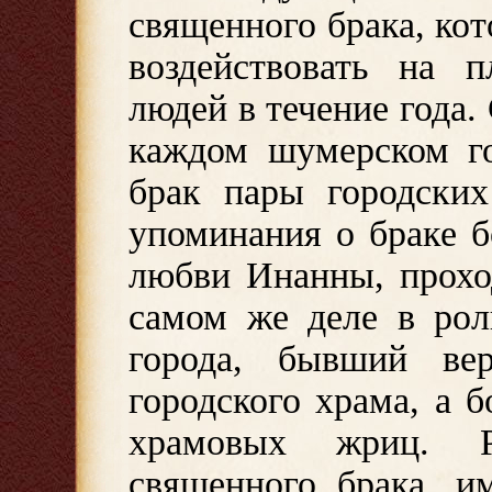
священного брака, ко
воздействовать на п
людей в течение года
каждом шумерском го
брак пары городских
упоминания о браке 
любви Инанны, прохо
самом же деле в рол
города, бывший ве
городского храма, а 
храмовых жриц. Р
священного брака, и