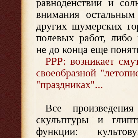
равноденствий и сол
внимания остальным 
других шумерских го
полевых работ, либо
не до конца еще понят
РРР: возникает сму
своеобразной "летопи
"праздниках"...
Все произведения
скульптуры и глип
функции: культо