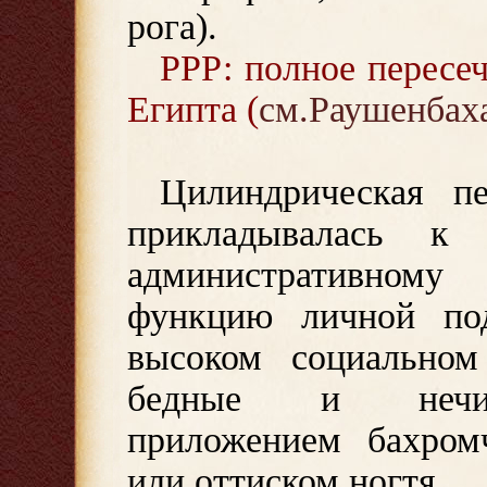
рога).
РРР: полное пересе
Египта (
см.Раушенбах
Цилиндрическая п
прикладывалась к
административном
функцию личной под
высоком социальном
бедные и нечино
приложением бахром
или оттиском ногтя.