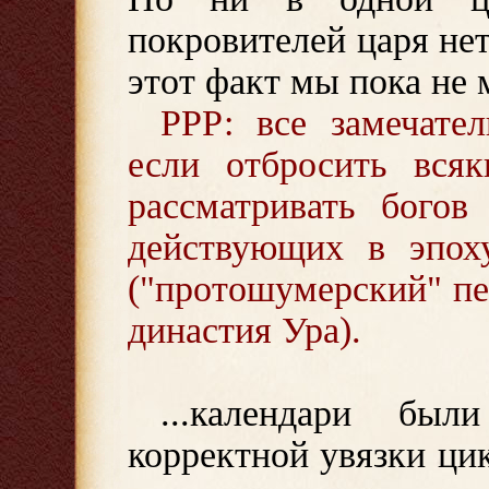
покровителей царя нет
этот факт мы пока не
РРР: все замечател
если отбросить всяк
рассматривать богов
действующих в эпох
("протошумерский" пер
династия Ура).
...календари был
корректной увязки ци