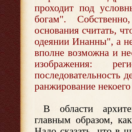
проходит под условн
богам". Собственн
основания считать, чт
одеянии Инанны", а не
вполне возможна и не
изображения: ре
последовательность де
ранжирование некоего 
В области архит
главным образом, ка
Надо сказать, что в 