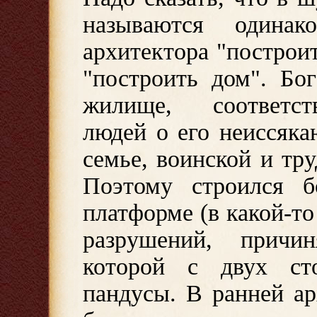
называются одина
архитектора "построит
"построить дом". Бо
жилище, соответст
людей о его неиссяк
семье, воинской и тру
Поэтому строился 
платформе (в какой-то
разрушений, причи
которой с двух ст
пандусы. В ранней а