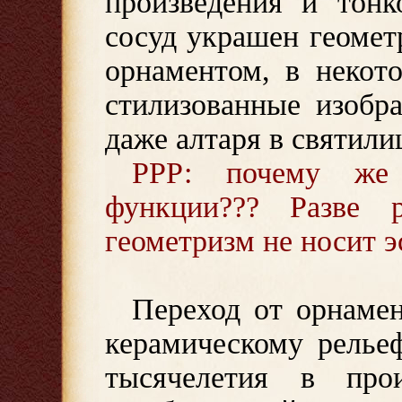
произведения и тонк
сосуд украшен геоме
орнаментом, в некот
стилизованные изобра
даже алтаря в святили
РРР: почему же 
функции??? Разве 
геометризм не носит э
Переход от орнамен
керамическому рельеф
тысячелетия в прои