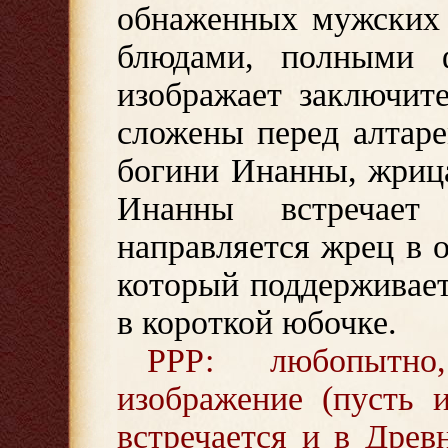
обнаженных мужских 
блюдами, полными ф
изображает заключит
сложены перед алтар
богини Инанны, жриц
Инанны встречае
направляется жрец в
который поддерживае
в короткой юбочке.
РРР: любопытн
изображение (пусть 
встречается и в Древ