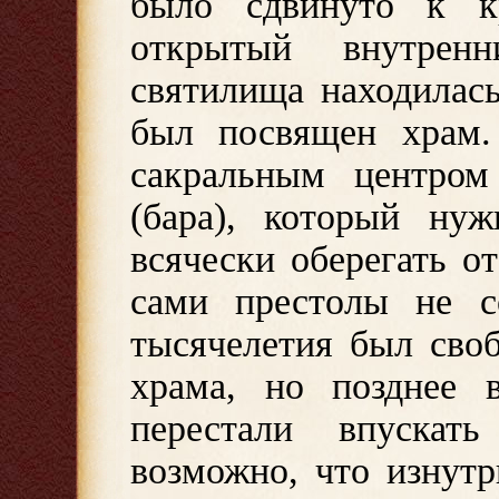
было сдвинуто к 
открытый внутрен
святилища находилась
был посвящен храм. 
сакральным центром
(бара), который ну
всячески оберегать о
сами престолы не со
тысячелетия был сво
храма, но позднее 
перестали впускат
возможно, что изнут