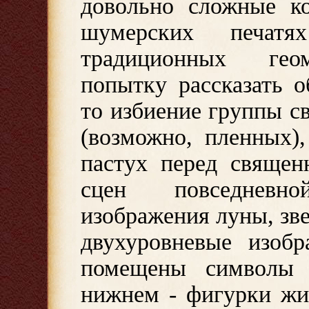
довольно сложные к
шумерских печат
традиционных геом
попытку рассказать 
то избиение группы 
(возможно, пленных)
пастух перед священ
сцен повседневн
изображения луны, зве
двухуровневые изобр
помещены символы 
нижнем - фигурки жи