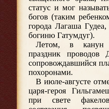
статус и мог называ
богов (таким ребенко
города Лагаша Гудеа
богиню Гатумдуг).
Летом, в канун 
праздник проводов 
сопровождавшийся пл
похоронами.
В июле-августе отм
царя-героя Гильгаме
при свете факело