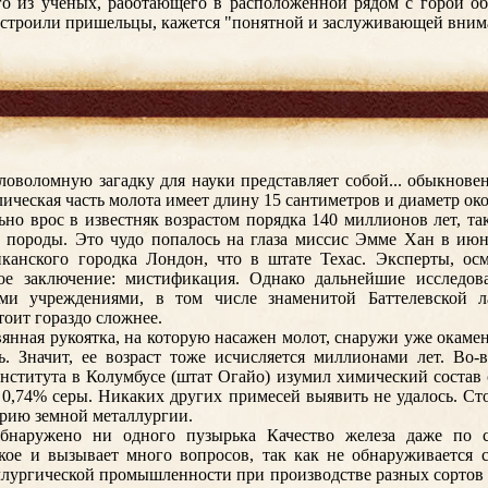
о из ученых, работающего в расположенной рядом с горой об
остроили пришельцы, кажется "понятной и заслуживающей вним
ловоломную загадку для науки представляет собой... обыкнове
ическая часть молота имеет длину 15 сантиметров и диаметр ок
ьно врос в известняк возрастом порядка 140 миллионов лет, та
 породы. Это чудо попалось на глаза миссис Эмме Хан в июн
иканского городка Лондон, что в штате Техас. Эксперты, осм
е заключение: мистификация. Однако дальнейшие исследов
ми учреждениями, в том числе знаменитой Баттелевской л
тоит гораздо сложнее.
янная рукоятка, на которую насажен молот, снаружи уже окамен
ь. Значит, ее возраст тоже исчисляется миллионами лет. Во-
нститута в Колумбусе (штат Огайо) изумил химический состав 
и 0,74% серы. Никаких других примесей выявить не удалось. Сто
орию земной металлургии.
бнаружено ни одного пузырька Качество железа даже по 
кое и вызывает много вопросов, так как не обнаруживается с
лургической промышленности при производстве разных сортов с