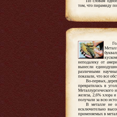
По словам одног
том, что пирамиду п
Го
Металл
буквал
куском
неподалеку от амер
вынесли единодушно
различными научны
показали, что все обс
Во-первых, дерев
превратилась в угол
Металлургического и
железа, 2,6% хлора 
получали за всю ист
В металле не о
исключительно высо
применяемых в метал