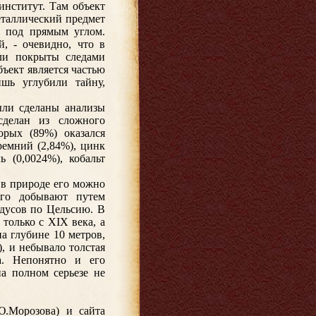
институт. Там объект
еталлический предмет
я под прямым углом.
, - очевидно, что в
ыли покрыты следами
бъект является частью
шь углубили тайну,
ыли сделаны анализы
сделан из сложного
орых (89%) оказался
ремний (2,84%), цинк
ь (0,0024%), кобальт
 в природе его можно
его добывают путем
адусов по Цельсию. В
только с XIX века, а
на глубине 10 метров,
, и небывало толстая
а. Непонятно и его
а полном серьезе не
Ю.Морозова) и сайта