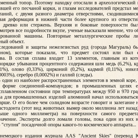
аменный топор. Поэтому находку отослали в археологический 
вшей его песчаной корки, и глазам исследователей предстал м
таний, с двумя разного диаметра отверстиями, сходившимис
ная деформация в нижней части более крупного из отверстий
и древко или стержень. Верхняя и боковые поверхности б
мотрев все подробности вкупе, ученые высказали мнение, что о
зированной машины. Повторные металлургические пробы ли
ый объект.
следований и защиты нежелезистых руд (города Магураль) б
рном), которые показали, что предмет состоял или был 
ава. В состав сплава входит 13 элементов, главным из кот
орядке убывания процентного содержания шли медь (6,2%), к
41%), олово (0,33%), цирконий (0,2%), кадмий (0,11%), никел
0003%), серебро (0,0002%) и галлий (следы).
 один из наиболее распространенных элементов в земной коре,
в форме соединений-компаундов; в промышленных целях 
асплавленном состоянии при температурах между 950 и 970 гр
ла для промышленных изделий алюминий начал использоваться 
арше. О его более чем солидном возрасте говорит и залегание 
астодонта (этот вид животных вымер около миллиона лет назад)
выше одного миллиметра) на поверхности самого предмет
начение. Эксперты долго ломали головы, пока один из них н
 "ступня" посадочной опоры какого-то космического аппарата...
немецкого издания журнала AAS "Ancient Skies" (перевод 