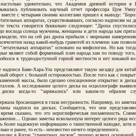
настолько удивительно, что Академия древней истории в 
зывалась публиковать научный отчет профессора Цум Умну
вместе с четырьмя своими коллегами пришел к выводу: "Боро
етательных аппаратах, существовавших, согласно надписям на ди
те текста говорится буквально следующее: "Дропа спустилис
з до восхода солнца мужчины, женщины и дети народа хам прятал
увидели, что на сей раз дропа прибыли с мирными намерения
ысячелетия назад какой-нибудь грамотей из племени хам позвол
 "летательных аппаратах" основано на мифологии. Но как тогд
орые являют собой форменный плач народа хам по поводу того,
збился в труднодоступной горной местности и нет никакой в
 надписи Баян-Хара-Ула представляют такую загадку для китай
чный оборот с большой осторожностью. После того как с покры
каменной массы, было сделано сенсационное открытие: в диск
еталлов. А исследование целого диска на осциллографе выяви
 диски когда-то "заряжались" или каким-то образом с
держала бросающиеся в глаза несуразности. Например, из заметк
ланы надписи на дисках. Сообщается, что они представля
 время сказано, что это иероглифическая письменность. Совм
ажении… Однако заметка всколыхнула интерес целого ряда исс
ь более надежную информацию о таинственной находке, хотя и
лько и ранее, то есть - неизвестно ничего определенного.
ходке в Китае "гранитных дисков" лишено всяких оснований.