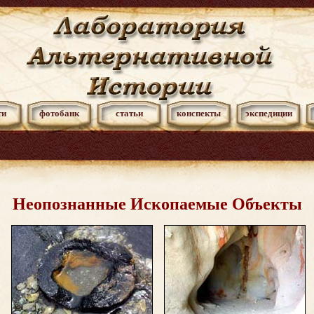
ти
фотобанк
статьи
конспекты
экспедиции
Неопознанные Ископаемые Объекты