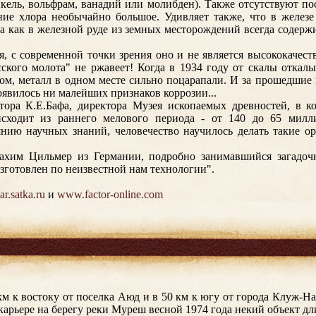
никель, вольфрам, ванадий или молибден). Также отсутствуют по
ние хлора необычайно большое. Удивляет также, что в железе
да как в железной руде из земных месторождений всегда содерж
я, с современной точки зрения оно и не является высококачест
асского молота" не ржавеет! Когда в 1934 году от скалы откал
м, металл в одном месте сильно поцарапали. И за прошедшие
оявилось ни малейших признаков коррозии...
ора К.Е.Бафа, директора Музея ископаемых древностей, в ко
исходит из раннего мелового периода - от 140 до 65 милл
нию научных знаний, человечество научилось делать такие ор
ахим Цильмер из Германии, подробно занимавшийся загадочн
зготовлен по неизвестной нам технологии".
tar.satka.ru
и
www.factor-online.com
км к востоку от поселка Аюд и в 50 км к югу от города Клуж-На
карьере на берегу реки Муреш весной 1974 года некий объект дл