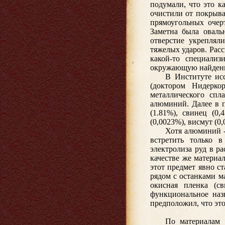
подумали, что это к
очистили от покрыва
прямоугольных очер
Заметна была оваль
отверстие укреплял
тяжелых ударов. Расс
какой-то специали
окружающую найденн
В Институте ис
(доктором Нидерко
металлического спл
алюминий. Далее в п
(1.81%), свинец (0,
(0,0023%), висмут (0,
Хотя алюминий -
встретить только 
электролиза руд в р
качестве же материа
этот предмет явно ст
рядом с останками м
окисная пленка (с
функциональное наз
предположил, что это
По материалам 