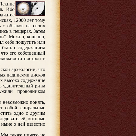
Пекине
я. Ибо
здчатое
сках, 12000 лет тому
ь с облаков на своих
ись в пещерах. Затем
ми". Можно, конечно,
ил себе пошутить или
а быть с содержанием
 что его собственный
озможности построить
ской археологии, что
тых надписями дисков
ах высоко содержание
ло удивительный ритм
лужили проводником
и невозможно понять,
ют собой спиральные
естить одно с другим
ледователей, которые
 ныне о ней известно
 Мы также ничего не