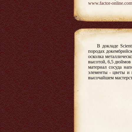
www.factor-online.co
В докладе Scien
породах докембрийск
осколка металлическ
высотой, 6,5 дюймов
материал сосуда на
элементы - цветы и 
высочайшем мастерств