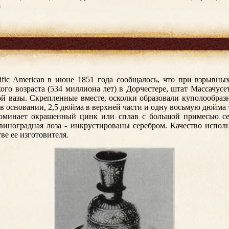
m
tific American в июне 1851 года сообщалось, что при взрывны
ого возраста (534 миллиона лет) в Дорчестере, штат Массачусе
ой вазы. Скрепленные вместе, осколки образовали куполообра
 в основании, 2,5 дюйма в верхней части и одну восьмую дюйма
поминает окрашенный цинк или сплав с большой примесью се
виноградная лоза - инкрустированы серебром. Качество испол
е ее изготовителя.