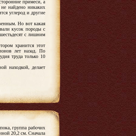
сторонние примеси, а
 не найдено никаких
ится углерод и другие
венным. Но вот какая
ывали кусок породы с
 шестьдесят с лишним
тором хранится этот
ионов лет назад. По
удия труда только 10
ой находкой, делает
пока, группа рабочих
иной 20,2 см. Сначала