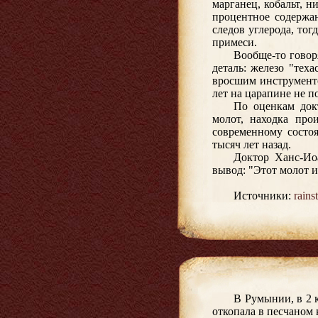
марганец, кобальт, 
процентное содержа
следов углерода, тог
примеси.
Вообще-то говор
деталь: железо "тех
вросшим инструменто
лет на царапине не п
По оценкам докт
молот, находка про
современному состоя
тысяч лет назад.
Доктор Ханс-Ио
вывод: "Этот молот и
Источники:
rains
В Румынии, в 2 
откопала в песчаном 