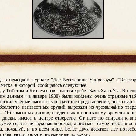
а в немецком журнале "Дас Вегетарише Универзум" ("Вегетар
метка, в которой, сообщалось следующее:
ду Тибетом и Китаем возвышается хребет Баян-Хара-Ула. В пеще
гим данным - в январе 1938) были найдены очень странные та
айские ученые имеют самое смутное представление, несколько ты
бсолютно неизвестных орудий вырезали из чрезвычайно тверд
. 716 каменных дисков, найденных к настоящему времени в пе
 диски, имеют в центре отверстие. От него по спирали к вн
зумеется, это не звуковая дорожка, а письмо - самое необычное и
а, пожалуй, и во всем мире. Более двух десятков лет потреб
 чтобы расшифровать письменные дорожки.