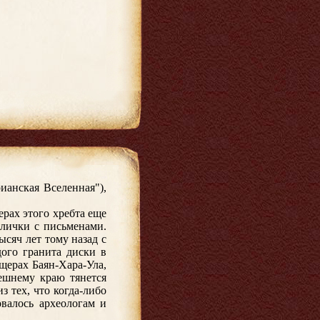
ианская Вселенная"),
рах этого хребта еще
блички с письменами.
сяч лет тому назад с
ого гранита диски в
щерах Баян-Хара-Ула,
ешнему краю тянется
з тех, что когда-либо
овалось археологам и