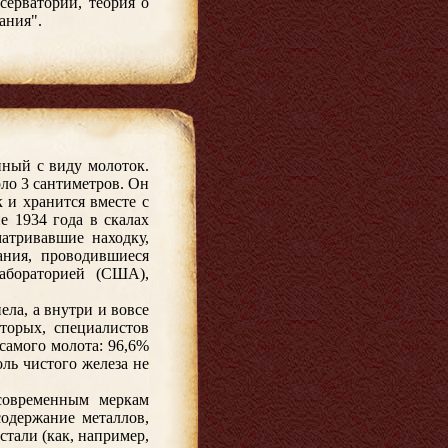
серватории, теория о
ания".
нный с виду молоток.
оло 3 сантиметров. Он
к и хранится вместе с
е 1934 года в скалах
атривавшие находку,
ания, проводившиеся
абораторией (США),
ела, а внутри и вовсе
вторых, специалистов
самого молота: 96,6%
ль чистого железа не
современным меркам
одержание металлов,
тали (как, например,