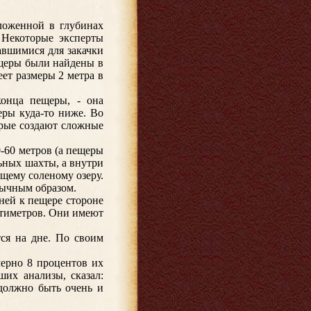
ложенной в глубинах
 Некоторые эксперты
авшимися для закачки
ещеры были найдены в
ет размеры 2 метра в
онца пещеры, - она
еры куда-то ниже. Во
орые создают сложные
-60 метров (а пещеры
ьных шахты, а внутри
ащему соленому озеру.
бычным образом.
ней к пещере стороне
антиметров. Они имеют
тся на дне. По своим
мерно 8 процентов их
их анализы, сказал:
 должно быть очень и