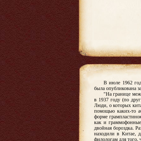
В июле 1962 год
была опубликована за
"На границе меж
в 1937 году (по дру
Люди, о которых кит
помощью каких-то а
форме грампластинок
как и граммофонные
двойная бороздка. Ра
находили в Китае, д
филологам для того,