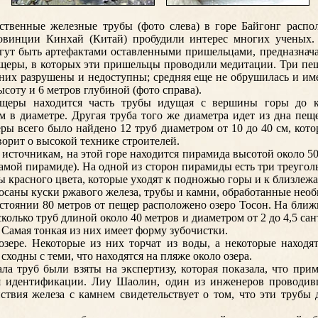
ственные железные трубы (фото слева) в горе Байгонг распо
овинции Кинхай (Китай) пробудили интерес многих ученых.
гут быть артефактами оставленными пришельцами, предназнач
ещеры, в которых эти пришельцы проводили медитации. Три п
з них разрушены и недоступны; средняя еще не обрушилась и име
ысоту и 6 метров глубиной (фото справа).
щеры находится часть трубы идущая с вершины горы до к
м в диаметре. Другая труба того же диаметра идет из дна пещ
ры всего было найдено 12 труб диаметром от 10 до 40 см, кот
ворит о высокой технике строителей.
 источникам, на этой горе находится пирамида высотой около 50
самой пирамиде). На одной из сторон пирамиды есть три треугол
ы красного цвета, которые уходят к подножью горы и к близлеж
росаны куски ржавого железа, трубы и камни, обработанные нео
стоянии 80 метров от пещер расположено озеро Тосон. На ближ
сколько труб длиной около 40 метров и диаметром от 2 до 4,5 с
Самая тонкая из них имеет форму зубочистки.
озере. Некоторые из них торчат из воды, а некоторые находя
сходны с теми, что находятся на пляже около озера.
ла труб были взяты на экспертизу, которая показала, что при
ся идентификации. Лиу Шаолин, один из инженеров проводивш
йствия железа с камнем свидетельствует о том, что эти трубы