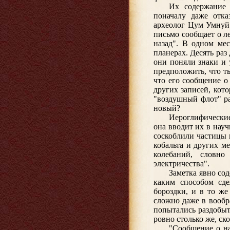
Их содержание 
поначалу даже отка
археолог Цум Умнуй 
письмо сообщает о л
назад". В одном мес
планерах. Десять ра
они поняли знаки и 
предположить, что т
что его сообщение о
других записей, кот
"воздушный флот" ра
новый?
Иероглифические
она вводит их в нау
соскоблили частицы 
кобальта и других м
колебаний, словно
электричества".
Заметка явно со
каким способом сде
бороздки, и в то же
сложно даже в вообр
попытались раздобыт
ровно столько же, ско
"Сообщение о на