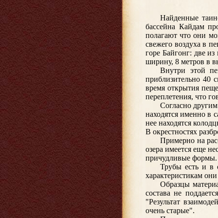
Найденные таин
бассейна Кайдам пр
полагают что они мо
свежего воздуха в п
горе Байгонг: две и
ширину, 8 метров в в
Внутри этой пе
приблизительно 40 с
время открытия пеще
переплетения, что го
Согласно другим
находятся именно в 
нее находятся колодц
В окрестностях разб
Примерно на рас
озера имеется еще не
причудливые формы. 
Трубы есть и в 
характеристикам они 
Образцы материа
состава не поддает
"Результат взаимоде
очень старые".