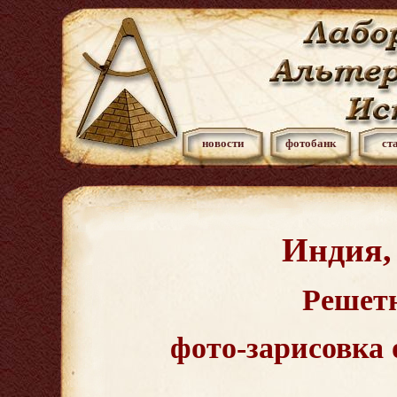
новости
фотобанк
ст
Индия,
Решет
фото-зарисовка 