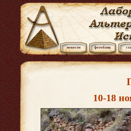
новости
фотобанк
ст
10-18 но