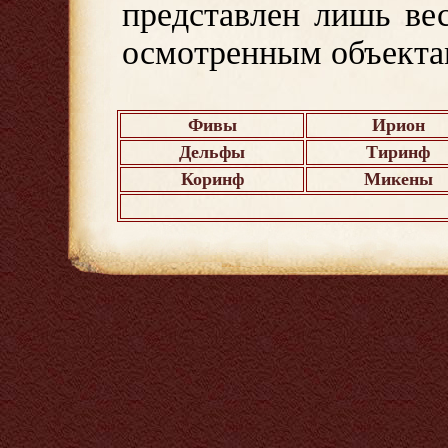
представлен лишь ве
осмотренным объекта
Фивы
Ирион
Дельфы
Тиринф
Коринф
Микены