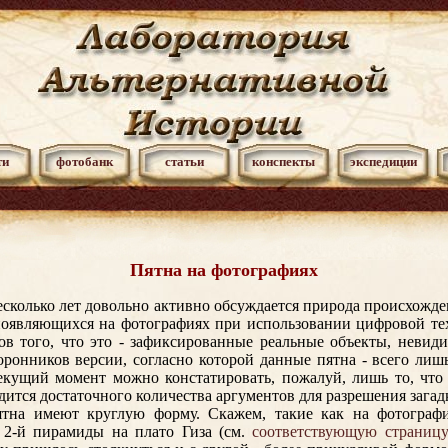
ти
фотобанк
статьи
конспекты
экспедиции
Пятна на фотографиях
есколько лет довольно активно обсуждается природа происхожде
появляющихся на фотографиях при использовании цифровой те
ов того, что это - зафиксированные реальные объекты, неви
сторонников версии, согласно которой данные пятна - всего лиш
екущий момент можно констатировать, пожалуй, лишь то, что
дится достаточного количества аргументов для разрешения загад
ятна имеют круглую форму. Скажем, такие как на фотографи
 2-й пирамиды на плато Гиза (см.
соответствующую страницу