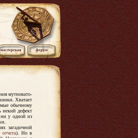
мастерская
форум
ния мутновато-
хники. Хватает
димые обычному
ь некий дефект
 ни у одной из
ки.
ях загадочной
 отчета
). Но в