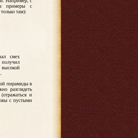
й. Например, с
ны примеры с
только там):
вал смех
й получил
 высокой
.
ной пирамиды в
но разглядеть
(отражаться и
ловы с пустыми