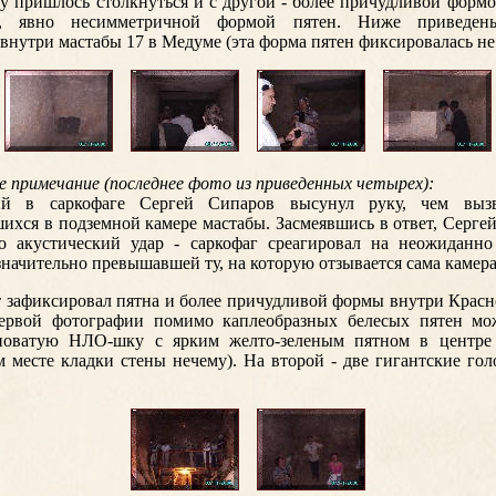
у пришлось столкнуться и с другой - более причудливой формо
ой, явно несимметричной формой пятен. Ниже приведе
нутри мастабы 17 в Медуме (эта форма пятен фиксировалась не 
 примечание (последнее фото из приведенных четырех):
й в саркофаге Сергей Сипаров высунул руку, чем выз
ихся в подземной камере мастабы. Засмеявшись в ответ, Серге
о акустический удар - саркофаг среагировал на неожиданно
 значительно превышавшей ту, на которую отзывается сама камера
т зафиксировал пятна и более причудливой формы внутри Крас
ервой фотографии помимо каплеобразных белесых пятен мож
новатую НЛО-шку с ярким желто-зеленым пятном в центре 
ом месте кладки стены нечему). На второй - две гигантские го