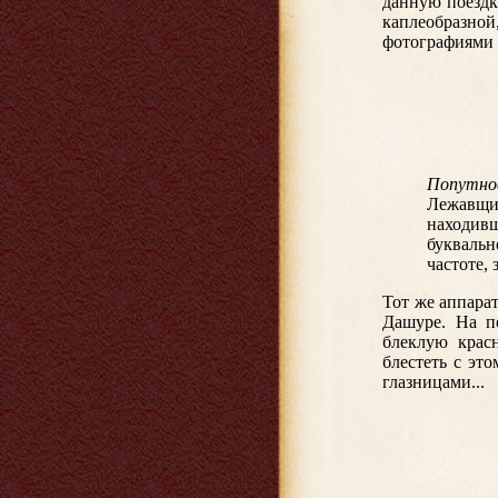
данную поездк
каплеобразн
фотографиями в
Попутное
Лежавщи
находивш
буквальн
частоте,
Тот же аппара
Дашуре. На п
блеклую крас
блестеть с эт
глазницами...