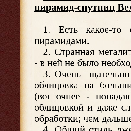
пирамид-спутниц Ве
1. Есть какое-то 
пирамидами.
2. Странная мегали
- в ней не было необх
3. Очень тщательно
облицовка на больши
(восточнее - попада
облицовкой и даже с
обработки; чем дальше
4. Общий стиль лже