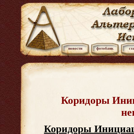
новости
фотобанк
ст
Коридоры Ини
не
Коридоры Инициа