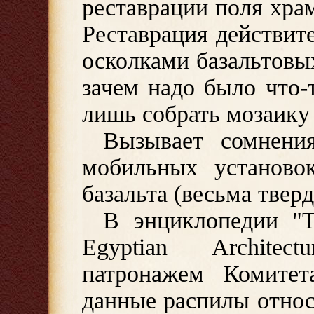
реставрации поля хра
Реставрация действит
осколками базальтовы
зачем надо было что-
лишь собрать мозаику 
Вызывает сомнени
мобильных установо
базальта (весьма твер
В энциклопедии "Th
Egyptian Archite
патронажем Комитет
данные распилы относя