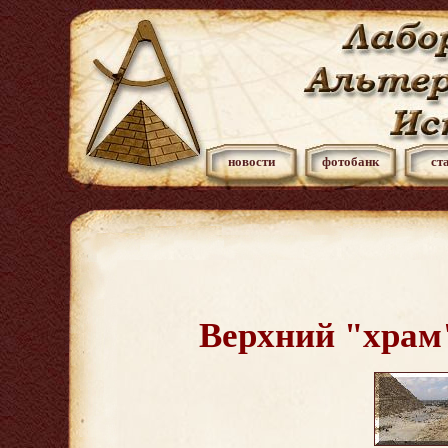
новости
фотобанк
ст
Верхний "храм