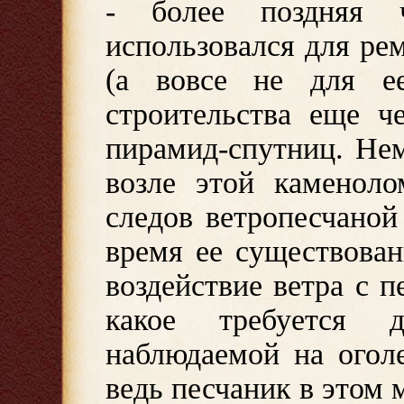
- более поздняя 
использовался для ре
(а вовсе не для ее
строительства еще че
пирамид-спутниц. Нем
возле этой каменол
следов ветропесчаной 
время ее существован
воздействие ветра с п
какое требуется д
наблюдаемой на огол
ведь песчаник в этом 