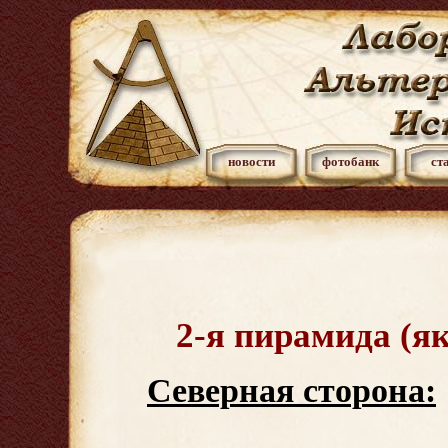
новости
фотобанк
ст
2-я пирамида (я
Северная сторона: