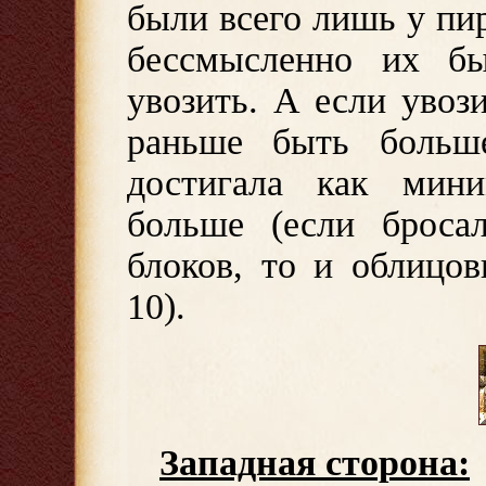
были всего лишь у пи
бессмысленно их б
увозить. А если увоз
раньше быть больше
достигала как мин
больше (если броса
блоков, то и облицо
10).
Западная сторона: