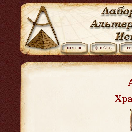
новости
фотобанк
ст
Хра