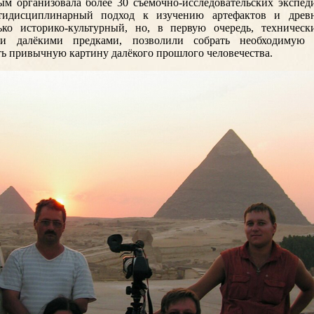
м организовала более 30 съёмочно-исследовательских экспед
тидисциплинарный подход к изучению артефактов и древн
ько историко-культурный, но, в первую очередь, техническ
и далёкими предками, позволили собрать необходимую д
ь привычную картину далёкого прошлого человечества.