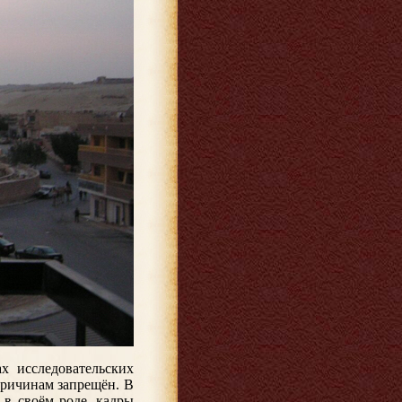
х исследовательских
причинам запрещён. В
 в своём роде, кадры