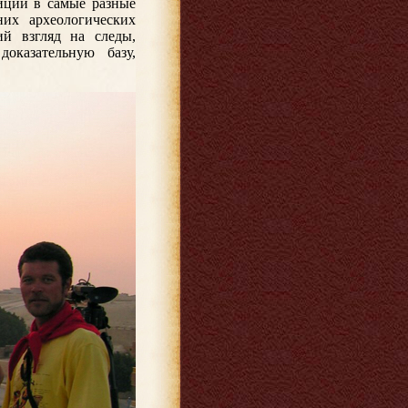
иций в самые разные
их археологических
ий взгляд на следы,
оказательную базу,