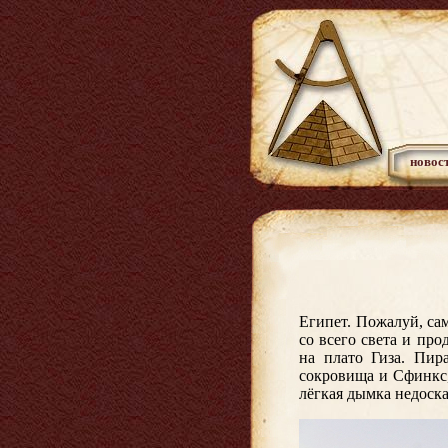
новос
Египет. Пожалуй, сам
со всего света и про
на плато Гиза. Пир
сокровища и Сфинкс,
лёгкая дымка недоска