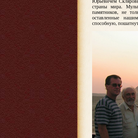
Юрьевичем Скляровы
страны мира. Муль
памятников, не тол
оставленные нашим
способную, пошатнут