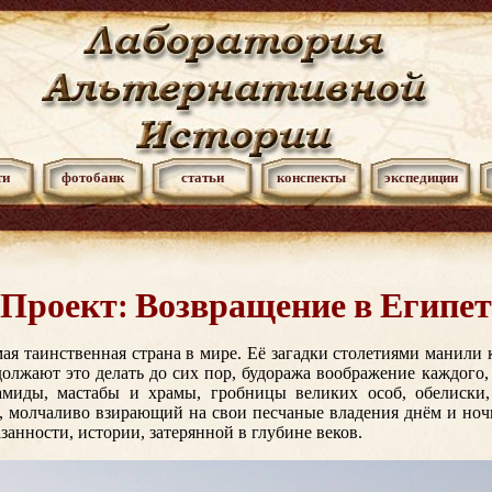
ти
фотобанк
статьи
конспекты
экспедиции
Проект: Возвращение в Египет
ая таинственная страна в мире. Её загадки столетиями манили 
должают это делать до сих пор, будоража воображение каждого,
амиды, мастабы и храмы, гробницы великих особ, обелиски,
 молчаливо взирающий на свои песчаные владения днём и ночь
занности, истории, затерянной в глубине веков.