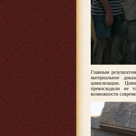
Главным результатом
материальное дока
цивилизации. Цив
превосходили не т
возможности совреме